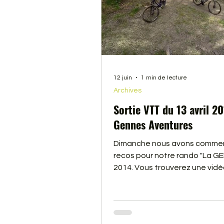
12 juin
1 min de lecture
Archives
Sortie VTT du 13 avril 2
Gennes Aventures
Dimanche nous avons commen
recos pour notre rando "La GE
2014. Vous trouverez une vidé
cliquant sur le lien, ou sur la p
Désolé, mais la carte SD le la
caméra nous a lachée, il man
des images.