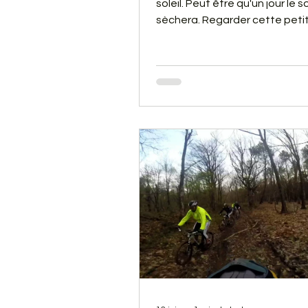
soleil. Peut être qu'un jour le so
sèchera. Regarder cette petit
cela vous donnera envie d'en
votre VTT.