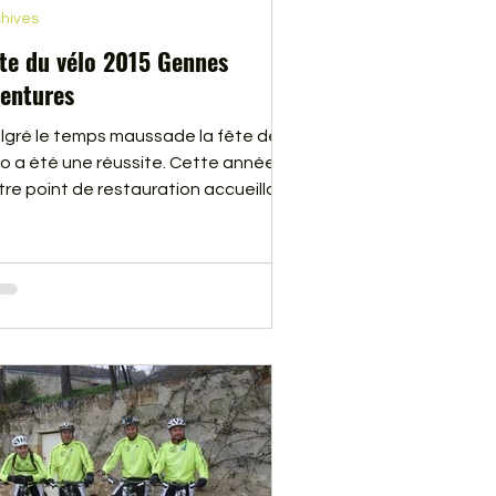
hives
te du vélo 2015 Gennes
entures
lgré le temps maussade la fête de
lo a été une réussite. Cette année
tre point de restauration accueillait,
plus des cyclistes qui faisaient la
te du vélo, plus de 600 personnes qui
rticipaient à l’évènement Anjou Vélo
tage. En cliquant sur ce lien, vous
ouverez quelques photos qui vous
nnerons une idée de l’ambiance qui
gnait sur la calle de Gennes ce
manche 14 juin 2015.Vous pouvez
alement visionner un deuxième
um en cliquant sur ce lien : 2e AL