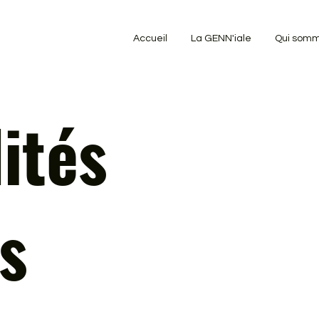
Accueil
La GENN'iale
Qui somm
ités
s