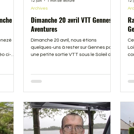
12 juin
1 min de lecture
12 
Archives
Arc
nche 30
Dimanche 20 avril VTT Gennes
Ra
Aventures
Ge
enezé
Dimanche 20 avril, nous étions
Ce
quelques-uns à rester sur Gennes pour
Loi
éo ci-
une petite sortie VTT sous le Soleil du
co
Maine et Loire. Vous trouverez une
de
petite vidéo ci-dessous.