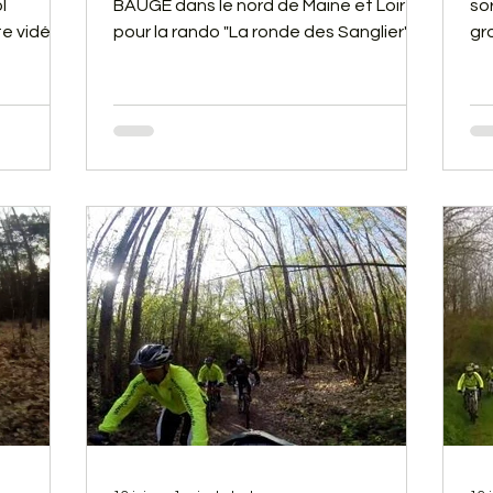
l
BAUGE dans le nord de Maine et Loire,
so
e vidéo,
pour la rando "La ronde des Sanglier".
gr
fourcher
Cette dernière a été digne de sa
de
réputation. En effet, nous avons fait
so
comme les sangliers, des bains de
ch
boues à gogo.
un
ve
ci