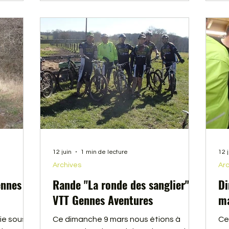
12 juin
1 min de lecture
12 
Archives
Arc
ennes
Rande "La ronde des sanglier"
Di
VTT Gennes Aventures
ma
e sous le
Ce dimanche 9 mars nous étions à
Ce