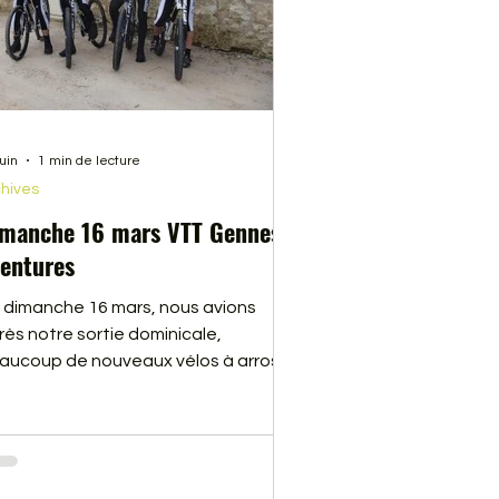
juin
1 min de lecture
hives
manche 16 mars VTT Gennes
entures
 dimanche 16 mars, nous avions
rès notre sortie dominicale,
aucoup de nouveaux vélos à arroser.
 team de vélo américain s’agrandi.