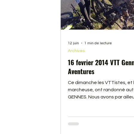
12 juin
1 min de lecture
Archives
16 fevrier 2014 VTT Gen
Aventures
Ce dimanche les VTTistes, et 
marcheuse, ont randonné aut
GENNES. Nous avons par ailleu
rencontré un drôle de VTTiste