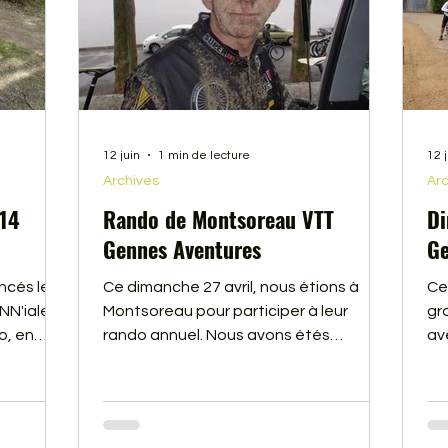
12 juin
1 min de lecture
12 
Archives
Arc
014
Rando de Montsoreau VTT
Di
Gennes Aventures
Ge
cés les
Ce dimanche 27 avril, nous étions à
Ce
NN'iale"
Montsoreau pour participer à leur
gr
o, en
rando annuel. Nous avons étés
av
hoto.
copieusement arrosé, et couvert de
ré
 deuxième
boue (la preuve en image). Malgré cela
par
que donc
la rando était sympa. Vous trouverez le
qu
film ci-dessous
No