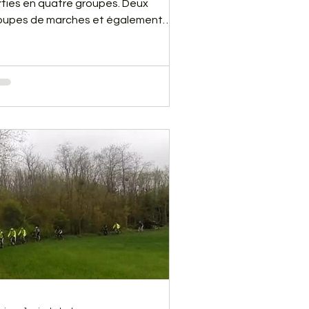
rties en quatre groupes. Deux
oupes de marches et également
ux groupes de VTT. De très belles
rties pour tous, malgré quelques
utes sans bobos. Il y a eu également
 petit problème technique. Vous
rrez cela en regardant notre vidéo
-dessous.