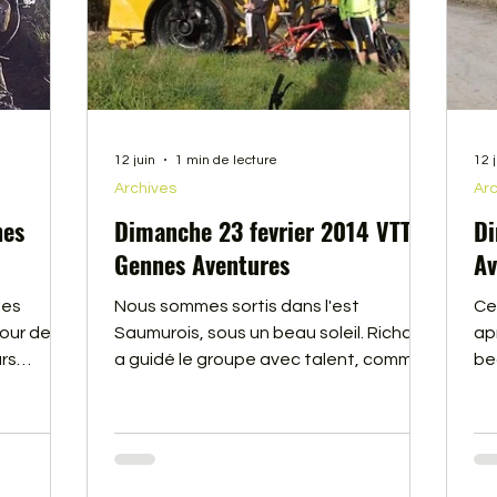
12 juin
1 min de lecture
12 
Archives
Arc
nes
Dimanche 23 fevrier 2014 VTT
Di
Gennes Aventures
Av
les
Nous sommes sortis dans l'est
Ce
our de
Saumurois, sous un beau soleil. Richard
ap
rs
a guidé le groupe avec talent, comme
be
.
d'habitude dans ce coin de Saumur.
Le