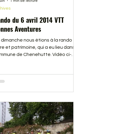
juin
1 min de lecture
hives
ndo du 6 avril 2014 VTT
nnes Aventures
 dimanche nous étions à la rando
re et patrimoine, qui a eu lieu dans la
mmune de Chenehutte. Vidéo ci-
ssous.