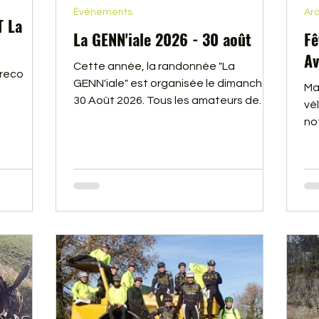
Événements
Arc
T La
La GENN'iale 2026 - 30 août
Fê
Av
Cette année, la randonnée "La
 reco
GENN'iale" est organisée le dimanche
Ma
30 Août 2026. Tous les amateurs de
vé
marche, gravel, trail ou de VTT,
no
quelque soit votre niveau, notez bien
en 
cette date sur vos agendas ! Vidéo de
fê
la 17e édition, les 60 bénévoles de
pa
l'association GENNES AVENTURES
Vin
vous donnent rendez-vous à Gennes
tr
pour vous faire découvrir les alentours
do
par les forêts et coteaux de Loire.
ré
di
ég
alb