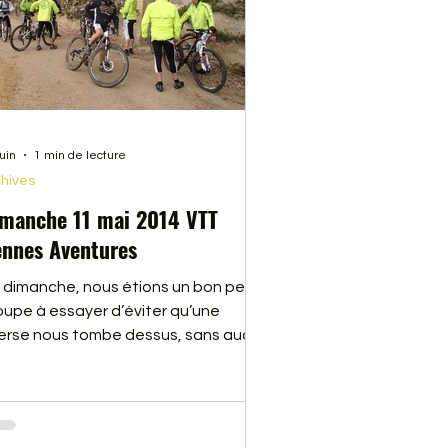
juin
1 min de lecture
hives
manche 11 mai 2014 VTT
nnes Aventures
 dimanche, nous étions un bon petit
oupe à essayer d’éviter qu’une
erse nous tombe dessus, sans aucun
sultat. Nous avons parcouru une
tie du circuit de la GENN’iale 2014,
i aura lieu cette année le 31 Août.
us étions accompagnés de Franck,