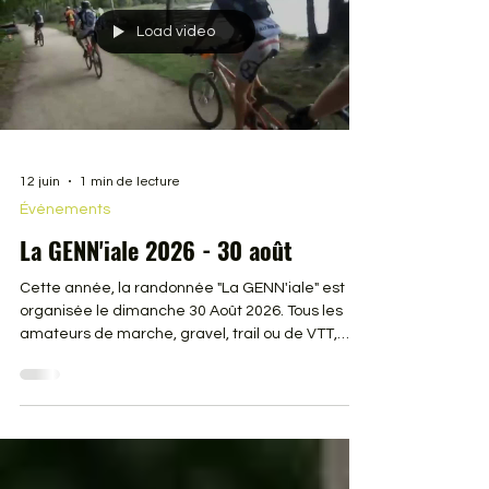
Load video
12 juin
1 min de lecture
Événements
La GENN'iale 2026 - 30 août
Cette année, la randonnée "La GENN'iale" est
organisée le dimanche 30 Août 2026. Tous les
amateurs de marche, gravel, trail ou de VTT,
quelque soit votre niveau, notez bien cette date
sur vos agendas ! Vidéo de la 17e édition, les 60
bénévoles de l'association GENNES AVENTURES
vous donnent rendez-vous à Gennes pour vous
faire découvrir les alentours par les forêts et
coteaux de Loire.