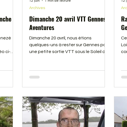
12 juin
1 min de lecture
12 
Archives
Arc
nche 30
Dimanche 20 avril VTT Gennes
Ra
Aventures
Ge
enezé
Dimanche 20 avril, nous étions
Ce
quelques-uns à rester sur Gennes pour
Loi
éo ci-
une petite sortie VTT sous le Soleil du
co
Maine et Loire. Vous trouverez une
de
petite vidéo ci-dessous.