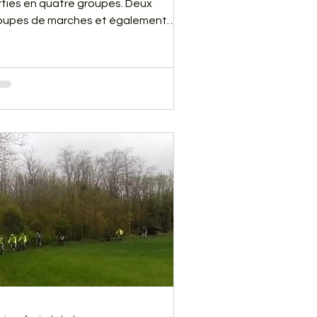
rties en quatre groupes. Deux
oupes de marches et également
ux groupes de VTT. De très belles
rties pour tous, malgré quelques
utes sans bobos. Il y a eu également
 petit problème technique. Vous
rrez cela en regardant notre vidéo
-dessous.