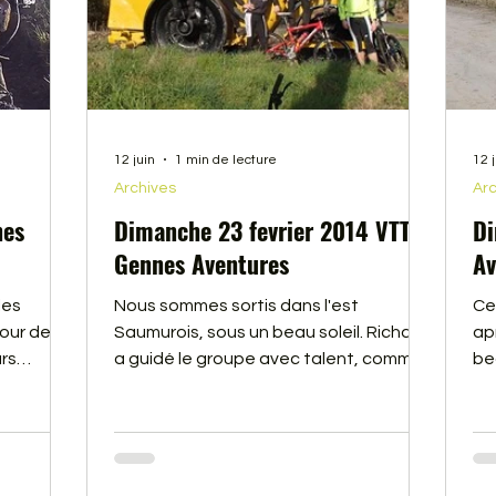
12 juin
1 min de lecture
12 
Archives
Arc
nes
Dimanche 23 fevrier 2014 VTT
Di
Gennes Aventures
Av
les
Nous sommes sortis dans l'est
Ce
our de
Saumurois, sous un beau soleil. Richard
ap
rs
a guidé le groupe avec talent, comme
be
.
d'habitude dans ce coin de Saumur.
Le