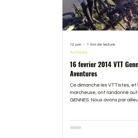
12 juin
1 min de lecture
Archives
16 fevrier 2014 VTT Gen
Aventures
Ce dimanche les VTTistes, et 
marcheuse, ont randonné aut
GENNES. Nous avons par ailleu
rencontré un drôle de VTTiste