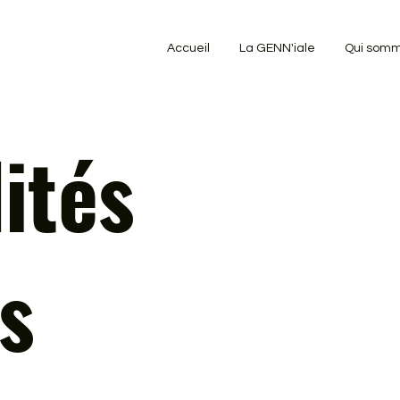
Accueil
La GENN'iale
Qui somm
ités
s