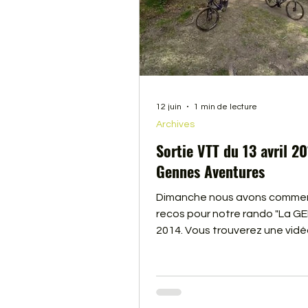
12 juin
1 min de lecture
Archives
Sortie VTT du 13 avril 2
Gennes Aventures
Dimanche nous avons commen
recos pour notre rando "La GE
2014. Vous trouverez une vidé
cliquant sur le lien, ou sur la p
Désolé, mais la carte SD le la
caméra nous a lachée, il man
des images.