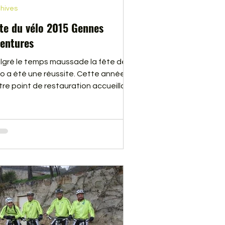
hives
te du vélo 2015 Gennes
entures
lgré le temps maussade la fête de
lo a été une réussite. Cette année
tre point de restauration accueillait,
plus des cyclistes qui faisaient la
te du vélo, plus de 600 personnes qui
rticipaient à l’évènement Anjou Vélo
tage. En cliquant sur ce lien, vous
ouverez quelques photos qui vous
nnerons une idée de l’ambiance qui
gnait sur la calle de Gennes ce
manche 14 juin 2015.Vous pouvez
alement visionner un deuxième
um en cliquant sur ce lien : 2e AL