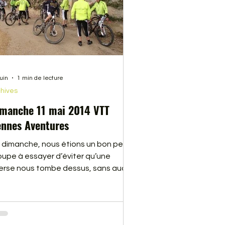
juin
1 min de lecture
hives
manche 11 mai 2014 VTT
nnes Aventures
 dimanche, nous étions un bon petit
oupe à essayer d’éviter qu’une
erse nous tombe dessus, sans aucun
sultat. Nous avons parcouru une
tie du circuit de la GENN’iale 2014,
i aura lieu cette année le 31 Août.
us étions accompagnés de Franck,