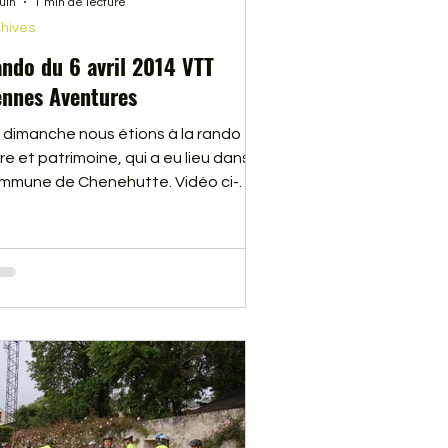
juin
1 min de lecture
hives
ndo du 6 avril 2014 VTT
nnes Aventures
 dimanche nous étions à la rando
re et patrimoine, qui a eu lieu dans la
mmune de Chenehutte. Vidéo ci-
ssous.