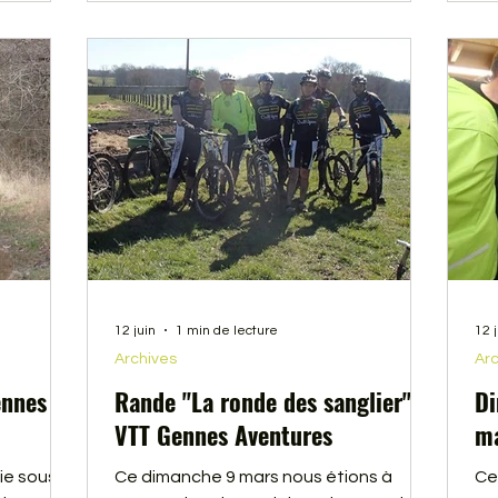
12 juin
1 min de lecture
12 
Archives
Arc
ennes
Rande "La ronde des sanglier"
Di
VTT Gennes Aventures
ma
e sous le
Ce dimanche 9 mars nous étions à
Ce