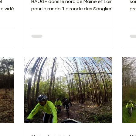
l
BAUGE dans le nord de Maine et Loire,
so
e vidéo,
pour la rando "La ronde des Sanglier".
gr
fourcher
Cette dernière a été digne de sa
de
réputation. En effet, nous avons fait
so
comme les sangliers, des bains de
ch
boues à gogo.
un
ve
ci