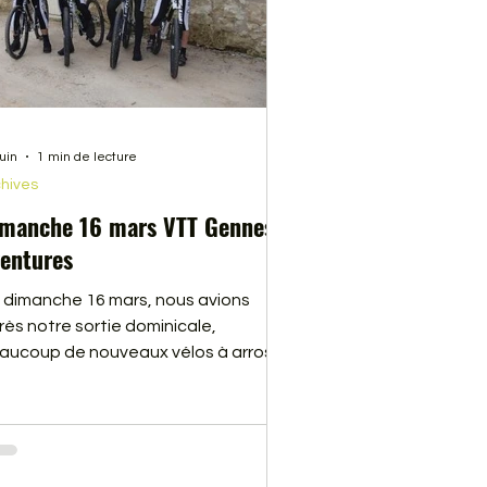
juin
1 min de lecture
hives
manche 16 mars VTT Gennes
entures
 dimanche 16 mars, nous avions
rès notre sortie dominicale,
aucoup de nouveaux vélos à arroser.
 team de vélo américain s’agrandi.