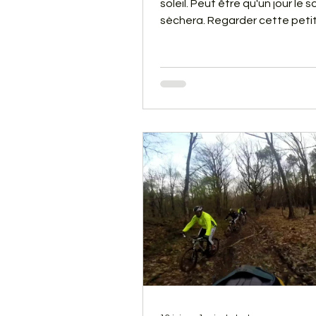
soleil. Peut être qu'un jour le so
sèchera. Regarder cette petit
cela vous donnera envie d'en
votre VTT.