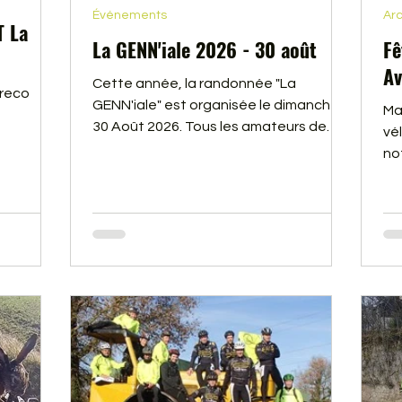
Événements
Arc
T La
La GENN'iale 2026 - 30 août
Fê
Av
Cette année, la randonnée "La
 reco
GENN'iale" est organisée le dimanche
Ma
30 Août 2026. Tous les amateurs de
vé
marche, gravel, trail ou de VTT,
no
quelque soit votre niveau, notez bien
en 
cette date sur vos agendas ! Vidéo de
fê
la 17e édition, les 60 bénévoles de
pa
l'association GENNES AVENTURES
Vin
vous donnent rendez-vous à Gennes
tr
pour vous faire découvrir les alentours
do
par les forêts et coteaux de Loire.
ré
di
ég
alb