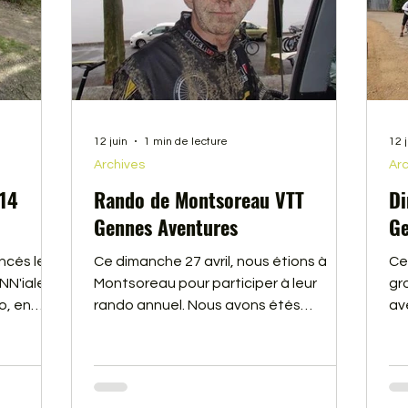
12 juin
1 min de lecture
12 
Archives
Arc
014
Rando de Montsoreau VTT
Di
Gennes Aventures
Ge
cés les
Ce dimanche 27 avril, nous étions à
Ce
NN'iale"
Montsoreau pour participer à leur
gr
o, en
rando annuel. Nous avons étés
av
hoto.
copieusement arrosé, et couvert de
ré
 deuxième
boue (la preuve en image). Malgré cela
par
que donc
la rando était sympa. Vous trouverez le
qu
film ci-dessous
No