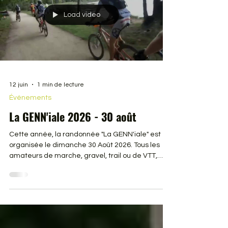
Load video
12 juin
1 min de lecture
Événements
La GENN'iale 2026 - 30 août
Cette année, la randonnée "La GENN'iale" est
organisée le dimanche 30 Août 2026. Tous les
amateurs de marche, gravel, trail ou de VTT,
quelque soit votre niveau, notez bien cette date
sur vos agendas ! Vidéo de la 17e édition, les 60
bénévoles de l'association GENNES AVENTURES
vous donnent rendez-vous à Gennes pour vous
faire découvrir les alentours par les forêts et
coteaux de Loire.