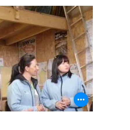
Rande "La ronde des sanglier" VTT
Gennes Aventures
Ce dimanche 9 mars nous étions à BAUGE dans
le nord de Maine et Loire, pour la rando "La ronde
des Sanglier". Cette dernière a été digne de sa
réputation. En effet, nous avons fait comme les
sangliers, des bains de boues à gogo.