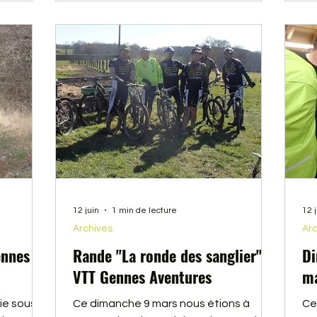
12 juin
1 min de lecture
12 
Archives
Arc
ennes
Rande "La ronde des sanglier"
Di
VTT Gennes Aventures
ma
e sous le
Ce dimanche 9 mars nous étions à
Ce