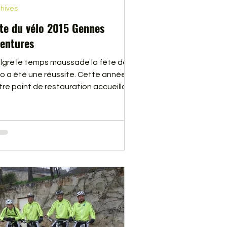
hives
te du vélo 2015 Gennes
entures
lgré le temps maussade la fête de
lo a été une réussite. Cette année
tre point de restauration accueillait,
plus des cyclistes qui faisaient la
te du vélo, plus de 600 personnes qui
rticipaient à l’évènement Anjou Vélo
tage. En cliquant sur ce lien, vous
ouverez quelques photos qui vous
nnerons une idée de l’ambiance qui
gnait sur la calle de Gennes ce
manche 14 juin 2015.Vous pouvez
alement visionner un deuxième
um en cliquant sur ce lien : 2e AL