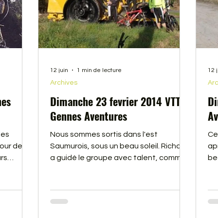
12 juin
1 min de lecture
12 
Archives
Arc
nes
Dimanche 23 fevrier 2014 VTT
Di
Gennes Aventures
Av
les
Nous sommes sortis dans l'est
Ce
our de
Saumurois, sous un beau soleil. Richard
ap
rs
a guidé le groupe avec talent, comme
be
.
d'habitude dans ce coin de Saumur.
Le