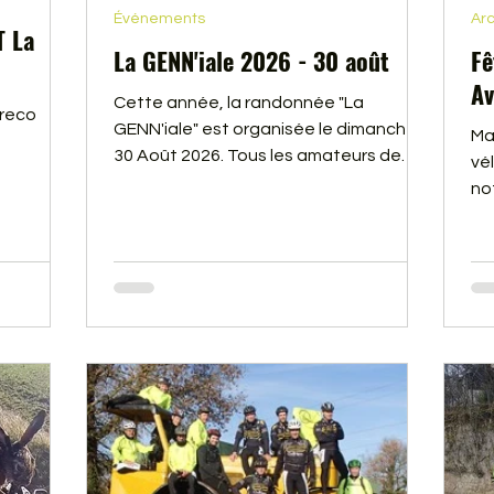
Événements
Arc
T La
La GENN'iale 2026 - 30 août
Fê
Av
Cette année, la randonnée "La
 reco
GENN'iale" est organisée le dimanche
Ma
30 Août 2026. Tous les amateurs de
vé
marche, gravel, trail ou de VTT,
no
quelque soit votre niveau, notez bien
en 
cette date sur vos agendas ! Vidéo de
fê
la 17e édition, les 60 bénévoles de
pa
l'association GENNES AVENTURES
Vin
vous donnent rendez-vous à Gennes
tr
pour vous faire découvrir les alentours
do
par les forêts et coteaux de Loire.
ré
di
ég
alb