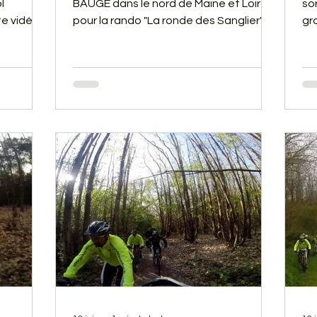
l
BAUGE dans le nord de Maine et Loire,
so
e vidéo,
pour la rando "La ronde des Sanglier".
gr
fourcher
Cette dernière a été digne de sa
de
réputation. En effet, nous avons fait
so
comme les sangliers, des bains de
ch
boues à gogo.
un
ve
ci