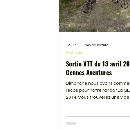
12 juin
1 min de lecture
Archives
Sortie VTT du 13 avril 2
Gennes Aventures
Dimanche nous avons commen
recos pour notre rando "La GE
2014. Vous trouverez une vidé
cliquant sur le lien, ou sur la p
Désolé, mais la carte SD le la
caméra nous a lachée, il man
des images.