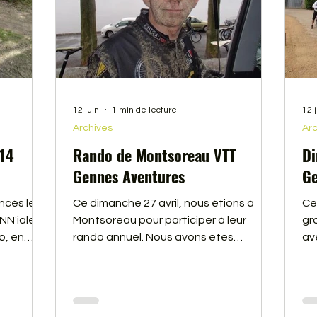
12 juin
1 min de lecture
12 
Archives
Arc
014
Rando de Montsoreau VTT
Di
Gennes Aventures
Ge
cés les
Ce dimanche 27 avril, nous étions à
Ce
NN'iale"
Montsoreau pour participer à leur
gr
o, en
rando annuel. Nous avons étés
av
hoto.
copieusement arrosé, et couvert de
ré
 deuxième
boue (la preuve en image). Malgré cela
par
que donc
la rando était sympa. Vous trouverez le
qu
film ci-dessous
No