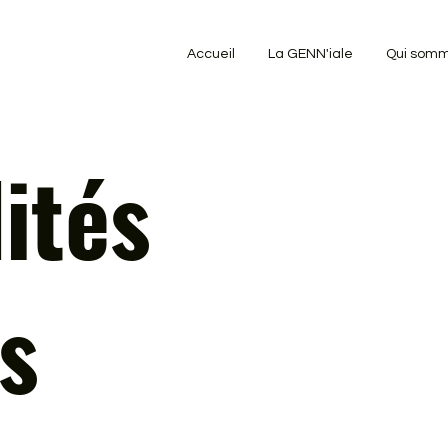
Accueil
La GENN'iale
Qui somm
ités
s