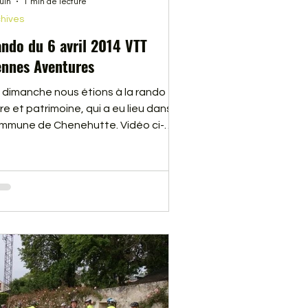
juin
1 min de lecture
hives
ndo du 6 avril 2014 VTT
nnes Aventures
 dimanche nous étions à la rando
re et patrimoine, qui a eu lieu dans la
mmune de Chenehutte. Vidéo ci-
ssous.