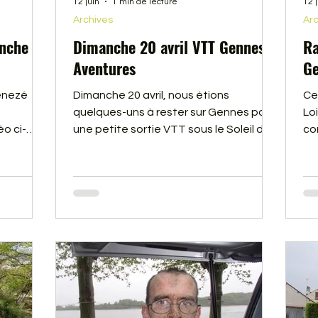
12 juin
1 min de lecture
12 
Archives
Arc
nche 30
Dimanche 20 avril VTT Gennes
Ra
Aventures
Ge
enezé
Dimanche 20 avril, nous étions
Ce
quelques-uns à rester sur Gennes pour
Loi
éo ci-
une petite sortie VTT sous le Soleil du
co
Maine et Loire. Vous trouverez une
de
petite vidéo ci-dessous.