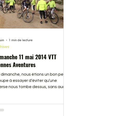
juin
1 min de lecture
hives
manche 11 mai 2014 VTT
nnes Aventures
 dimanche, nous étions un bon petit
oupe à essayer d’éviter qu’une
erse nous tombe dessus, sans aucun
sultat. Nous avons parcouru une
tie du circuit de la GENN’iale 2014,
i aura lieu cette année le 31 Août.
us étions accompagnés de Franck,