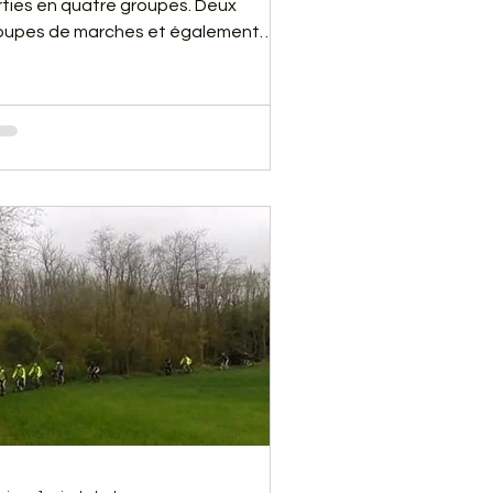
rties en quatre groupes. Deux
oupes de marches et également
ux groupes de VTT. De très belles
rties pour tous, malgré quelques
utes sans bobos. Il y a eu également
 petit problème technique. Vous
rrez cela en regardant notre vidéo
-dessous.