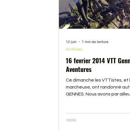
12 juin
1 min de lecture
Archives
16 fevrier 2014 VTT Gen
Aventures
Ce dimanche les VTTistes, et 
marcheuse, ont randonné aut
GENNES. Nous avons par ailleu
rencontré un drôle de VTTiste