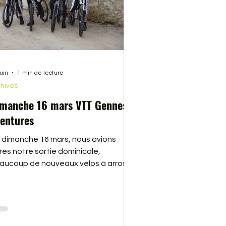
juin
1 min de lecture
hives
manche 16 mars VTT Gennes
entures
 dimanche 16 mars, nous avions
rès notre sortie dominicale,
aucoup de nouveaux vélos à arroser.
 team de vélo américain s’agrandi.