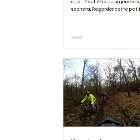
soleil. Peut être qu'un jour le so
sèchera. Regarder cette petit
cela vous donnera envie d'en
votre VTT.