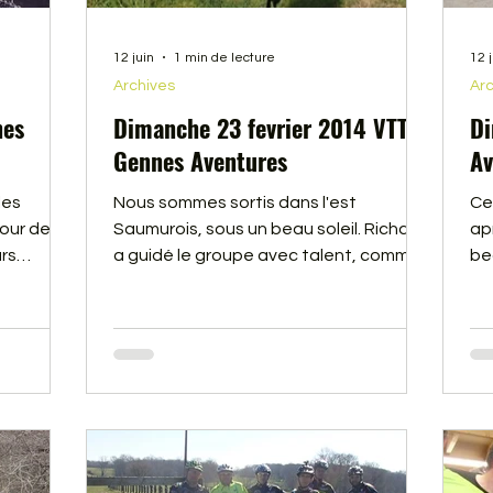
12 juin
1 min de lecture
12 
Archives
Arc
nes
Dimanche 23 fevrier 2014 VTT
Di
Gennes Aventures
Av
les
Nous sommes sortis dans l'est
Ce
our de
Saumurois, sous un beau soleil. Richard
ap
rs
a guidé le groupe avec talent, comme
be
.
d'habitude dans ce coin de Saumur.
Le