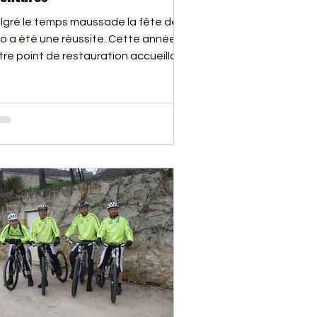
lgré le temps maussade la fête de
lo a été une réussite. Cette année
tre point de restauration accueillait,
plus des cyclistes qui faisaient la
te du vélo, plus de 600 personnes qui
rticipaient à l’évènement Anjou Vélo
tage. En cliquant sur ce lien, vous
ouverez quelques photos qui vous
nnerons une idée de l’ambiance qui
gnait sur la calle de Gennes ce
manche 14 juin 2015.Vous pouvez
alement visionner un deuxième
um en cliquant sur ce lien : 2e AL