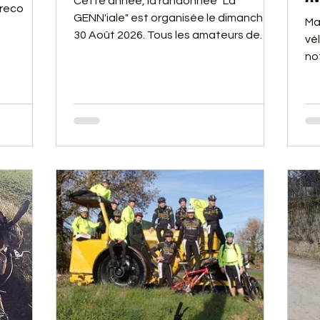
Cette année, la randonnée "La
 reco
GENN'iale" est organisée le dimanche
Ma
30 Août 2026. Tous les amateurs de
vé
marche, gravel, trail ou de VTT,
no
quelque soit votre niveau, notez bien
en 
cette date sur vos agendas ! Vidéo de
fê
la 17e édition, les 60 bénévoles de
pa
l'association GENNES AVENTURES
Vin
vous donnent rendez-vous à Gennes
tr
pour vous faire découvrir les alentours
do
par les forêts et coteaux de Loire.
ré
di
ég
alb