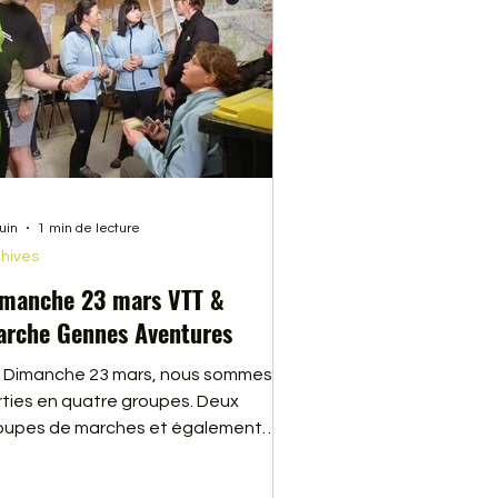
juin
1 min de lecture
hives
manche 23 mars VTT &
rche Gennes Aventures
 Dimanche 23 mars, nous sommes
rties en quatre groupes. Deux
oupes de marches et également
ux groupes de VTT. De très belles
rties pour tous, malgré quelques