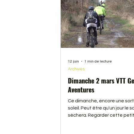
12 juin
1 min de lecture
Archives
Dimanche 2 mars VTT G
Aventures
Ce dimanche, encore une sorti
soleil. Peut être qu'un jour le so
sèchera. Regarder cette petit
cela vous donnera envie d'en
votre VTT.