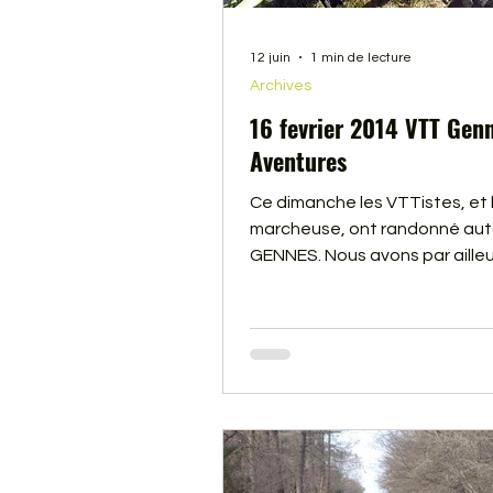
12 juin
1 min de lecture
Archives
16 fevrier 2014 VTT Gen
Aventures
Ce dimanche les VTTistes, et 
marcheuse, ont randonné aut
GENNES. Nous avons par ailleu
rencontré un drôle de VTTiste