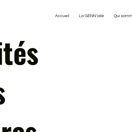
Accueil
La GENN'iale
Qui somm
ités
s
res