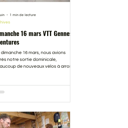
juin
1 min de lecture
hives
manche 16 mars VTT Gennes
entures
 dimanche 16 mars, nous avions
rès notre sortie dominicale,
aucoup de nouveaux vélos à arroser.
 team de vélo américain s’agrandi.