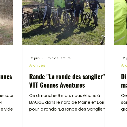
12 juin
1 min de lecture
12 
Archives
Arc
ennes
Rande "La ronde des sanglier"
Di
VTT Gennes Aventures
ma
e sous le
Ce dimanche 9 mars nous étions à
Ce
l
BAUGE dans le nord de Maine et Loire,
so
e vidéo,
pour la rando "La ronde des Sanglier".
gr
fourcher
Cette dernière a été digne de sa
de
réputation. En effet, nous avons fait
so