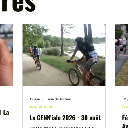
12 juin
1 min de lecture
12 
Événements
Arc
T La
La GENN'iale 2026 - 30 août
Fê
Av